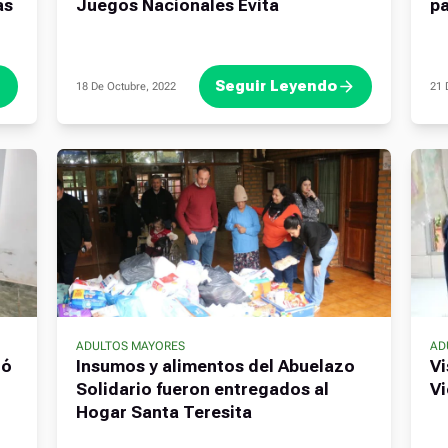
as
Juegos Nacionales Evita
pa
Seguir Leyendo
18 De Octubre, 2022
21 
ADULTOS MAYORES
AD
ró
Insumos y alimentos del Abuelazo
Vi
Solidario fueron entregados al
Vi
Hogar Santa Teresita