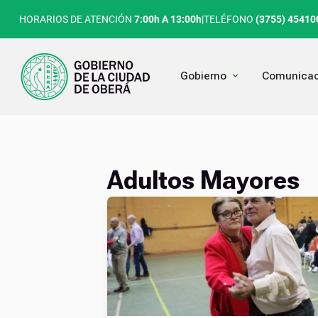
Ir
HORARIOS DE ATENCIÓN
7:00h A 13:00h
|
TELÉFONO
(3755) 45410
al
contenido
Open Gobierno
Gobierno
Comunicac
Adultos Mayores