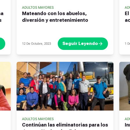
ADULTOS MAYORES
AD
na
Mateando con los abuelos,
El
s
diversión y entretenimiento
ac
Seguir Leyendo
12 De Octubre, 2023
1 D
ADULTOS MAYORES
AD
Continúan las eliminatorias para los
In