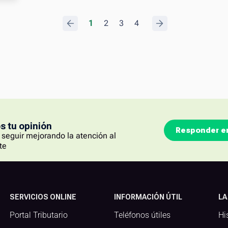
.
1
2
3
4
.
 tu opinión
Responder e
seguir mejorando la atención al
te
SERVICIOS ONLINE
INFORMACIÓN ÚTIL
LA
Portal Tributario
Teléfonos útiles
Hi