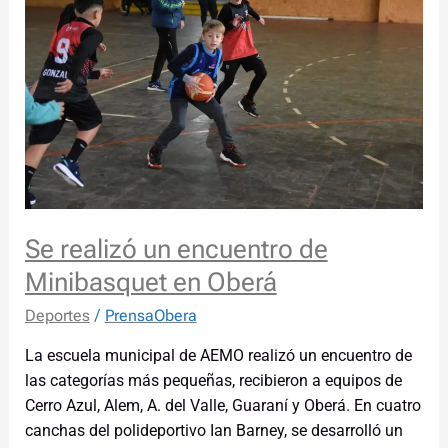
un
encuentro
de
Minibasquet
en
Oberá
Se realizó un encuentro de
Minibasquet en Oberá
Deportes
/
PrensaObera
La escuela municipal de AEMO realizó un encuentro de
las categorías más pequeñas, recibieron a equipos de
Cerro Azul, Alem, A. del Valle, Guaraní y Oberá. En cuatro
canchas del polideportivo Ian Barney, se desarrolló un