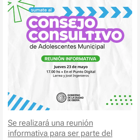
una
reunión
informativa
para
ser
parte
del
Consejo
Consultivo
de
Adolescentes
Municipal
Se realizará una reunión
informativa para ser parte del