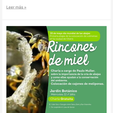
Leer más »
Celebración
del
Día
Mundial
de
la
Abeja
con
actividades
en
el
Jardín
Botánico
de