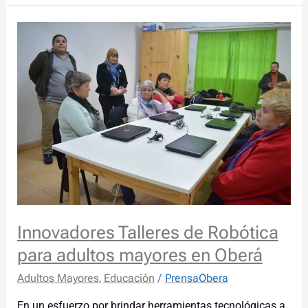
Innovadores
Talleres
de
Robótica
para
adultos
mayores
en
Oberá
Innovadores Talleres de Robótica
para adultos mayores en Oberá
Adultos Mayores
,
Educación
/
PrensaObera
En un esfuerzo por brindar herramientas tecnológicas a