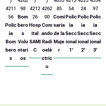
)
4262
)
)
4035
4213
4225
4534
4211
98
4212
4262
85
54
24
97
56
Bom
26
00
Comi
Polic
Polic
Polic
Polic
bero
Hosp
Com
saria
ía
ía
ía
ía
s
ital
ando
de la
Secc
Secc
Secc
Bom
Volu
SAMI
Radi
Muje
ional
ional
ional
bero
ntari
C
oelé
r
1°
2°
3°
s
os
ctric
o