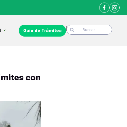
Search
Open La Ciudad
d
Guía de Trámites
Search
ímites con