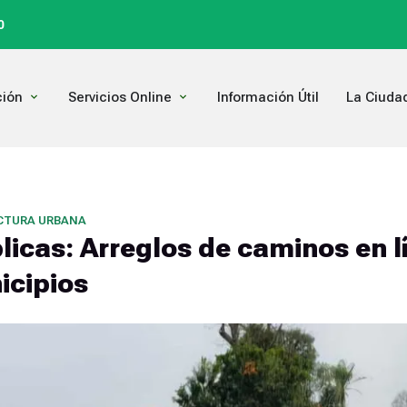
0
Open Comunicación
Open Servicios Online
ión
Servicios Online
Información Útil
La Ciuda
CTURA URBANA
licas: Arreglos de caminos en l
icipios