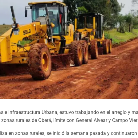
s e Infraestructura Urbana, estuvo trabajando en el arreglo y 
 zonas rurales de Oberá, límite con General Alvear y Campo Vie
aliza en zonas rurales, se inició la semana pasada y continuaron