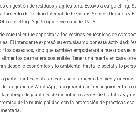
os en gestión de residuos y agricultura. Estuvo a cargo el Ing. S
artamento de Gestión Integral de Residuos Sólidos Urbanos y E
Oberá y el Ing. Agr. Sergio Feversani del INTA.
 de este taller fue capacitar a los vecinos en técnicas de compos
rias. El intendente expresó su entusiasmo por esta actividad: “
cir los desechos, sino que también empoderará a nuestros veci
s alimentos de manera sostenible. Tener una huerta en casa of
an desde lo económico y lo ambiental hasta lo social y lo perso
er, los participantes contarán con asesoramiento técnico y adem
 de un grupo de WhatsApp, asegurando así un seguimiento téc
la entrega de plantines de distintas especies de hortalizas y de 
romiso de la municipalidad con la promoción de prácticas ecol
limentaria.