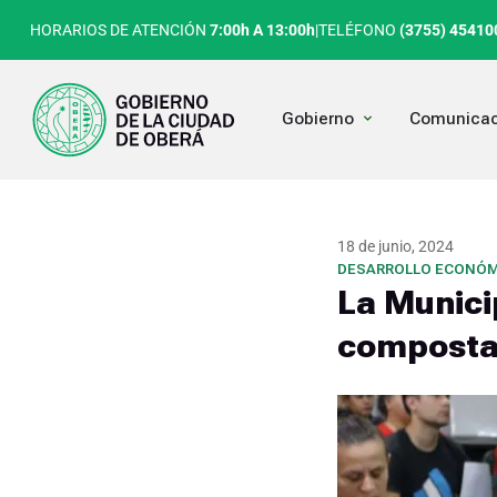
Ir
HORARIOS DE ATENCIÓN
7:00h A 13:00h
|
TELÉFONO
(3755) 45410
al
contenido
Open Gobierno
Gobierno
Comunicac
18 de junio, 2024
DESARROLLO ECONÓM
La Munici
compostaj