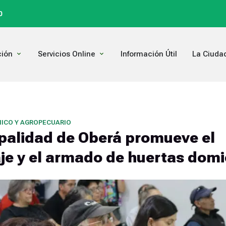
0
Open Comunicación
Open Servicios Online
ión
Servicios Online
Información Útil
La Ciuda
ICO Y AGROPECUARIO
palidad de Oberá promueve el
e y el armado de huertas domic