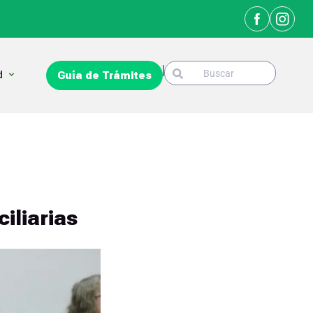
Search
Open La Ciudad
d
Guía de Trámites
Search
iliarias