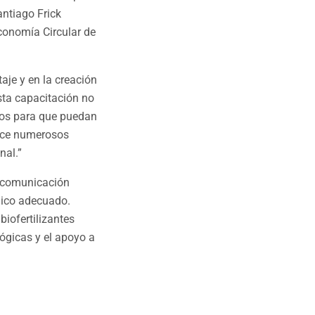
antiago Frick
conomía Circular de
taje y en la creación
esta capacitación no
nos para que puedan
rece numerosos
nal.”
ás comunicación
nico adecuado.
biofertilizantes
ógicas y el apoyo a