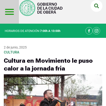
Ir
al
contenido
HORARIOS DE ATENCIÓN
7:00h A 13:00h
2 de junio, 2025
CULTURA
Cultura en Movimiento le puso
calor a la jornada fría