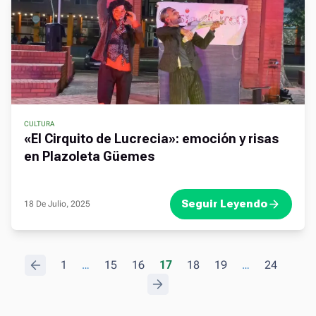
CULTURA
,
«El Cirquito de Lucrecia»: emoción y risas
en Plazoleta Güemes
Seguir Leyendo
18 De Julio, 2025
.
1
…
15
16
17
18
19
…
24
.