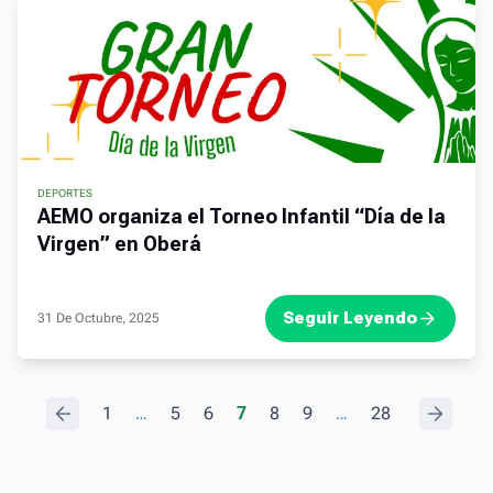
DEPORTES
AEMO organiza el Torneo Infantil “Día de la
Virgen” en Oberá
Seguir Leyendo
31 De Octubre, 2025
.
1
…
5
6
7
8
9
…
28
.