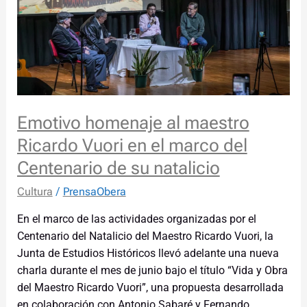
Vuori
en
el
marco
del
Centenario
de
Emotivo homenaje al maestro
su
natalicio
Ricardo Vuori en el marco del
Centenario de su natalicio
Cultura
/
PrensaObera
En el marco de las actividades organizadas por el
Centenario del Natalicio del Maestro Ricardo Vuori, la
Junta de Estudios Históricos llevó adelante una nueva
charla durante el mes de junio bajo el título “Vida y Obra
del Maestro Ricardo Vuori”, una propuesta desarrollada
en colaboración con Antonio Sabaré y Fernando