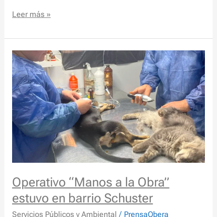
Leer más »
Operativo
“Manos
a
la
Obra”
estuvo
en
barrio
Schuster
Operativo “Manos a la Obra”
estuvo en barrio Schuster
Servicios Públicos y Ambiental
/
PrensaObera