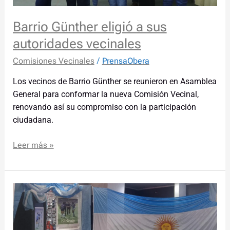
Barrio Günther eligió a sus
autoridades vecinales
Comisiones Vecinales
/
PrensaObera
Los vecinos de Barrio Günther se reunieron en Asamblea
General para conformar la nueva Comisión Vecinal,
renovando así su compromiso con la participación
ciudadana.
Leer más »
El
Cine
se
vistió