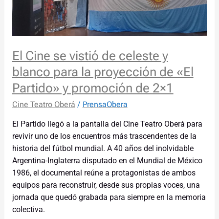
de
celeste
y
blanco
El Cine se vistió de celeste y
para
blanco para la proyección de «El
la
proyección
Partido» y promoción de 2×1
de
Cine Teatro Oberá
/
PrensaObera
«El
Partido»
El Partido llegó a la pantalla del Cine Teatro Oberá para
y
revivir uno de los encuentros más trascendentes de la
promoción
historia del fútbol mundial. A 40 años del inolvidable
de
Argentina-Inglaterra disputado en el Mundial de México
2×1
1986, el documental reúne a protagonistas de ambos
equipos para reconstruir, desde sus propias voces, una
jornada que quedó grabada para siempre en la memoria
colectiva.