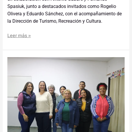
Spasiuk, junto a destacados invitados como Rogelio
Olivera y Eduardo Sánchez, con el acompañamiento de
la Dirección de Turismo, Recreación y Cultura.
Leer más »
Barrio
Günther
eligió
a
sus
autoridades
vecinales