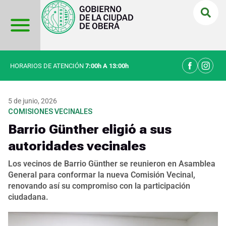
Ir
al
contenido
HORARIOS DE ATENCIÓN
7:00h A 13:00h
5 de junio, 2026
COMISIONES VECINALES
Barrio Günther eligió a sus
autoridades vecinales
Los vecinos de Barrio Günther se reunieron en Asamblea
General para conformar la nueva Comisión Vecinal,
renovando así su compromiso con la participación
ciudadana.