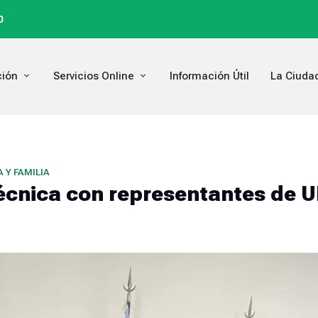
0
Open Comunicación
Open Servicios Online
ión
Servicios Online
Información Útil
La Ciuda
 Y FAMILIA
écnica con representantes de 