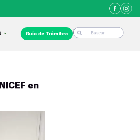
Search
Open La Ciudad
d
Guía de Trámites
Search
UNICEF en