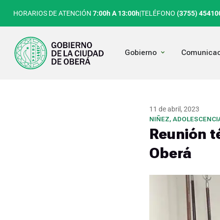
Ir
HORARIOS DE ATENCIÓN
7:00h A 13:00h
|
TELÉFONO
(3755) 45410
al
contenido
Open Gobierno
Gobierno
Comunicac
11 de abril, 2023
NIÑEZ, ADOLESCENCIA
Reunión t
Oberá