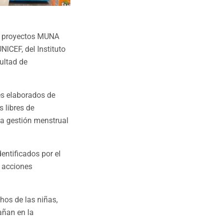
os proyectos MUNA
NICEF, del Instituto
cultad de
es elaborados de
 libres de
la gestión menstrual
entificados por el
 acciones
chos de las niñas,
añan en la