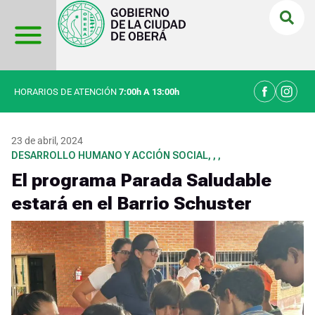
Ir
al
contenido
HORARIOS DE ATENCIÓN
7:00h A 13:00h
23 de abril, 2024
DESARROLLO HUMANO Y ACCIÓN SOCIAL
,
,
,
El programa Parada Saludable
estará en el Barrio Schuster