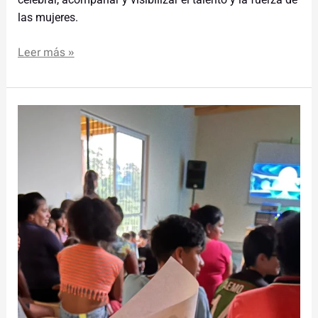
las mujeres.
Leer más »
Hoy
habrá
cine
en
barrio
Osorio