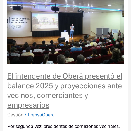
de
Oberá
presentó
el
balance
2025
y
proyecciones
ante
vecinos,
El intendente de Oberá presentó el
comerciantes
balance 2025 y proyecciones ante
y
empresarios
vecinos, comerciantes y
empresarios
Gestión
/
PrensaObera
Por segunda vez, presidentes de comisiones vecinales,