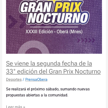
33°
edición
del
Gran
Prix
Nocturno
Se viene la segunda fecha de la
33° edición del Gran Prix Nocturno
Deportes
/
PrensaObera
Se realizará el próximo sábado, sumando nuevas
propuestas abiertas a la comunidad.
Leer más »