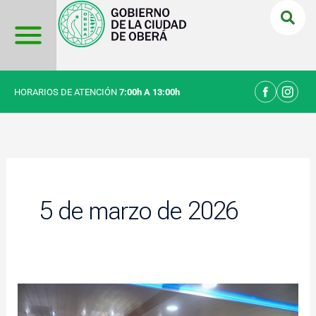
Ir
al
contenido
HORARIOS DE ATENCIÓN
7:00h A 13:00h
5 de marzo de 2026
El
intendente