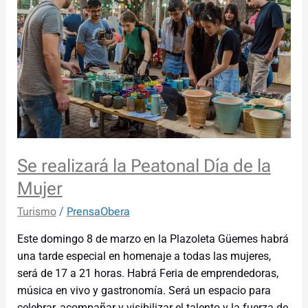
Peatonal
Día
de
la
Mujer
Se realizará la Peatonal Día de la
Mujer
Turismo
/
PrensaObera
Este domingo 8 de marzo en la Plazoleta Güemes habrá
una tarde especial en homenaje a todas las mujeres,
será de 17 a 21 horas. Habrá Feria de emprendedoras,
música en vivo y gastronomía. Será un espacio para
celebrar, acompañar y visibilizar el talento y la fuerza de