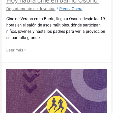
Hoy habrá cine en barrio Osorio
Departamento de Juventud
/
PrensaObera
Cine de Verano en tu Barrio, llega a Osorio, desde las 19
horas en el salón de usos múltiples, dónde participan
niños, jóvenes y hasta los padres para ver la proyección
en pantalla grande.
Leer más »
Se
viene
la
segunda
fecha
de
la