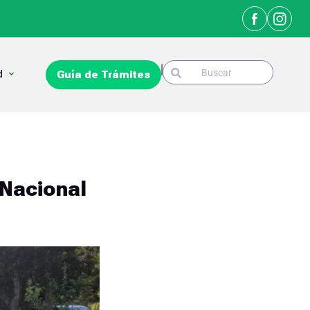
Search
Open La Ciudad
d
Guía de Trámites
Search
 Nacional