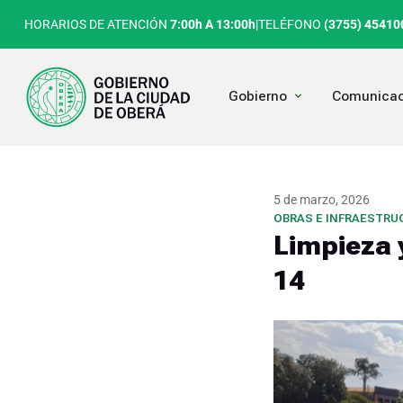
Ir
HORARIOS DE ATENCIÓN
7:00h A 13:00h
|
TELÉFONO
(3755) 45410
al
contenido
Open Gobierno
Gobierno
Comunicac
5 de marzo, 2026
OBRAS E INFRAESTRU
Limpieza 
14