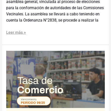
asamblea general, vinculada al proceso de elecciones
para la conformación de autoridades de las Comisiones
Vecinales. La asamblea se llevará a cabo teniendo en
cuenta la Ordenanza N°2838, se procede a realizar la
Leer más »
Miércoles
15
de
octubre,
nuevo
vencimiento
Tasa
de
Comercio