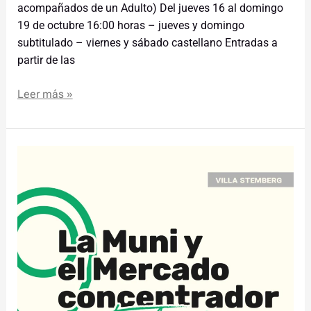
acompañados de un Adulto) Del jueves 16 al domingo
19 de octubre 16:00 horas – jueves y domingo
subtitulado – viernes y sábado castellano Entradas a
partir de las
Leer más »
La
Muni
y
el
Mercado
Concentrador
en
tú
barrio