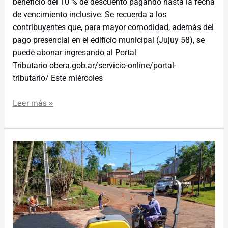
beneficio del 10 % de descuento pagando hasta la fecha
de vencimiento inclusive. Se recuerda a los
contribuyentes que, para mayor comodidad, además del
pago presencial en el edificio municipal (Jujuy 58), se
puede abonar ingresando al Portal
Tributario obera.gob.ar/servicio-online/portal-
tributario/ Este miércoles
Leer más »
El
Gobierno
de
la
Ciudad
de
Oberá