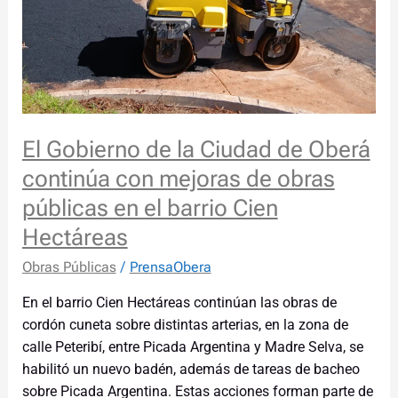
continúa
con
mejoras
de
obras
públicas
El Gobierno de la Ciudad de Oberá
en
el
continúa con mejoras de obras
barrio
públicas en el barrio Cien
Cien
Hectáreas
Hectáreas
Obras Públicas
/
PrensaObera
En el barrio Cien Hectáreas continúan las obras de
cordón cuneta sobre distintas arterias, en la zona de
calle Peteribí, entre Picada Argentina y Madre Selva, se
habilitó un nuevo badén, además de tareas de bacheo
sobre Picada Argentina. Estas acciones forman parte de