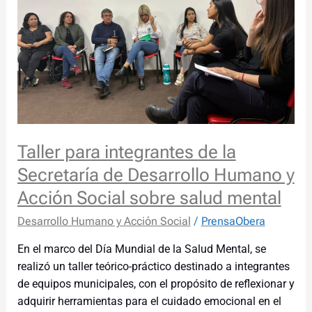
integrantes
de
la
Secretaría
de
Desarrollo
Humano
y
Taller para integrantes de la
Acción
Social
Secretaría de Desarrollo Humano y
sobre
Acción Social sobre salud mental
salud
mental
Desarrollo Humano y Acción Social
/
PrensaObera
En el marco del Día Mundial de la Salud Mental, se
realizó un taller teórico-práctico destinado a integrantes
de equipos municipales, con el propósito de reflexionar y
adquirir herramientas para el cuidado emocional en el