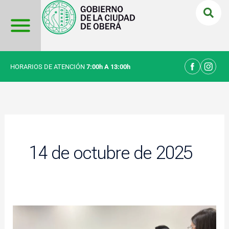
Ir
al
contenido
HORARIOS DE ATENCIÓN
7:00h A 13:00h
14 de octubre de 2025
Taller
para