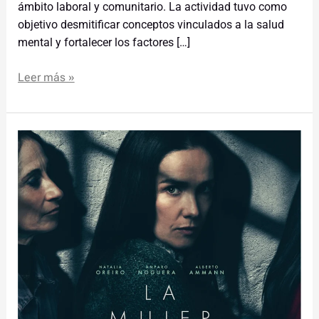
ámbito laboral y comunitario. La actividad tuvo como
objetivo desmitificar conceptos vinculados a la salud
mental y fortalecer los factores […]
Leer más »
Vuelven
las
proyecciones
en
el
Cine
Teatro
Oberá