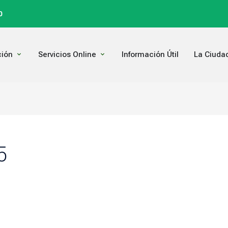
0
Open Comunicación
Open Servicios Online
ión
Servicios Online
Información Útil
La Ciuda
5