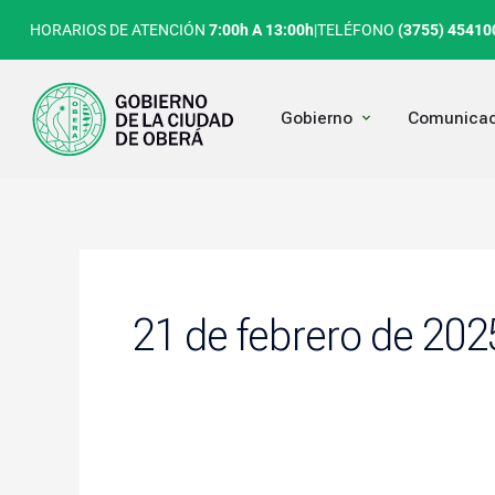
Ir
HORARIOS DE ATENCIÓN
7:00h A 13:00h
|
TELÉFONO
(3755) 45410
al
contenido
Open Gobierno
Gobierno
Comunicac
21 de febrero de 202