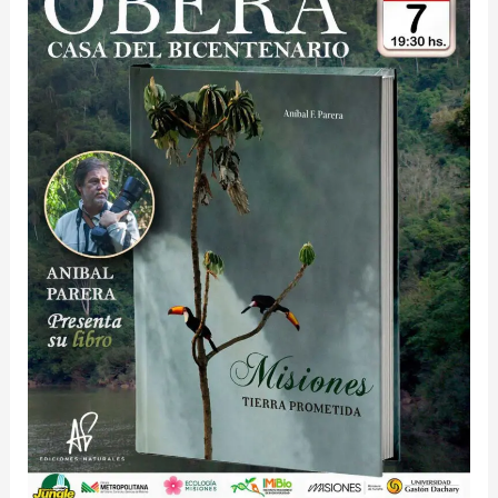
la
obra
literaria:
“Misiones,
Tierra
Prometida”