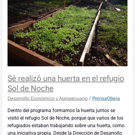
una
huerta
en
el
refugio
Sol
de
Noche
Sé realizó una huerta en el refugio
Sol de Noche
Desarrollo Económico y Agropecuario
/
PrensaObera
Dentro del programa formamos la huerta juntos se
visitó el refugio Sol de Noche, porque que varios de los
refugiados estaban trabajando sobre una huerta, como
una iniciativa propia. Desde la Dirección de Desarrollo