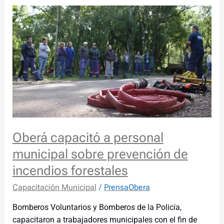
Oberá
capacitó
a
personal
municipal
sobre
prevención
de
incendios
forestales
Oberá capacitó a personal
municipal sobre prevención de
incendios forestales
Capacitación Municipal
/
PrensaObera
Bomberos Voluntarios y Bomberos de la Policía,
capacitaron a trabajadores municipales con el fin de