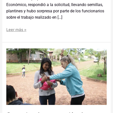
Económico, respondió a la solicitud, llevando semillas,
plantines y hubo sorpresa por parte de los funcionarios
sobre el trabajo realizado en […]
Leer más »
Operativo
de
vacunación
de
mascotas
y
prevención
de
dengue