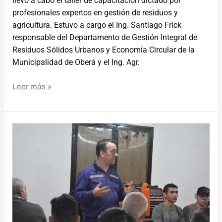
llevó a cabo el taller de capacitación dictado por
profesionales expertos en gestión de residuos y
agricultura. Estuvo a cargo el Ing. Santiago Frick
responsable del Departamento de Gestión Integral de
Residuos Sólidos Urbanos y Economía Circular de la
Municipalidad de Oberá y el Ing. Agr.
Leer más »
Comenzó
la
segunda
cohorte
de
formación
profesional
de