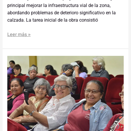
principal mejorar la infraestructura vial de la zona,
abordando problemas de deterioro significativo en la
calzada. La tarea inicial de la obra consistió
Leer más »
Se
realizó
la
conformación
del
Consejo
Consultivo
del
Adulto
Mayor