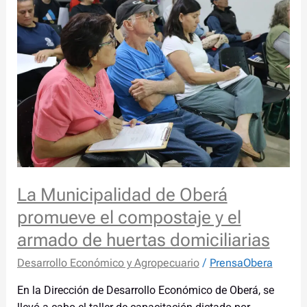
Municipalidad
de
Oberá
promueve
el
compostaje
y
el
armado
de
huertas
La Municipalidad de Oberá
domiciliarias
promueve el compostaje y el
armado de huertas domiciliarias
Desarrollo Económico y Agropecuario
/
PrensaObera
En la Dirección de Desarrollo Económico de Oberá, se