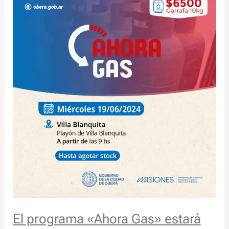
El
programa
«Ahora
Gas»
estará
en
el
Barrio
Villa
Blanquita
de
Oberá
El programa «Ahora Gas» estará