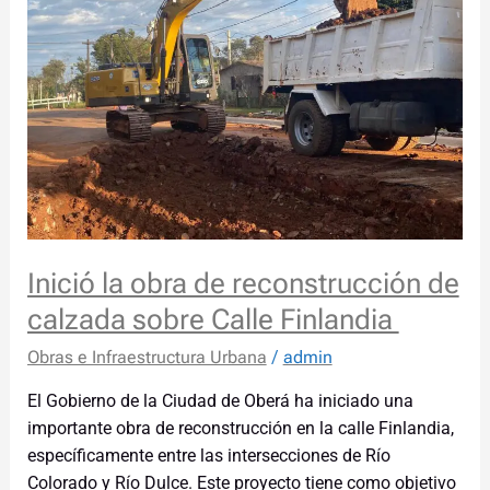
de
reconstrucción
de
calzada
sobre
Calle
Finlandia
Inició la obra de reconstrucción de
calzada sobre Calle Finlandia
Obras e Infraestructura Urbana
/
admin
El Gobierno de la Ciudad de Oberá ha iniciado una
importante obra de reconstrucción en la calle Finlandia,
específicamente entre las intersecciones de Río
Colorado y Río Dulce. Este proyecto tiene como objetivo