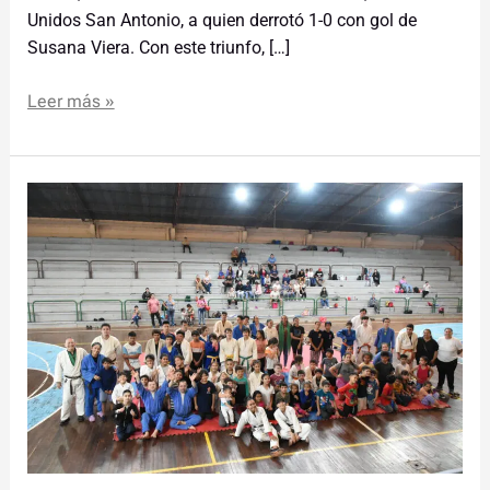
Unidos San Antonio, a quien derrotó 1-0 con gol de
Susana Viera. Con este triunfo, […]
Leer más »
Un
centenar
de
niños
y
niñas
participaron
del
primer
encuentro
de