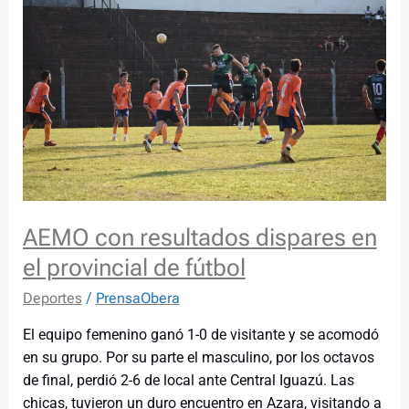
resultados
dispares
en
el
provincial
de
fútbol
AEMO con resultados dispares en
el provincial de fútbol
Deportes
/
PrensaObera
El equipo femenino ganó 1-0 de visitante y se acomodó
en su grupo. Por su parte el masculino, por los octavos
de final, perdió 2-6 de local ante Central Iguazú. Las
chicas, tuvieron un duro encuentro en Azara, visitando a