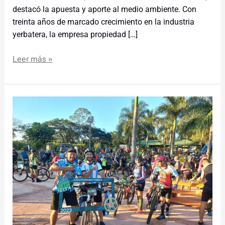
destacó la apuesta y aporte al medio ambiente. Con
treinta años de marcado crecimiento en la industria
yerbatera, la empresa propiedad […]
Leer más »
Más
de
250
participantes
en
la
1°
edición
del
Cicloturismo