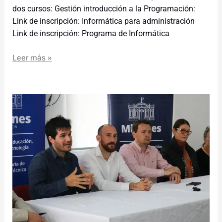
dos cursos: Gestión introducción a la Programación:
Link de inscripción: Informática para administración
Link de inscripción: Programa de Informática
Leer más »
Lanzamiento
del
Concurso
de
Economía
Circular