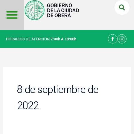
Ir
al
contenido
HORARIOS DE ATENCIÓN
7:00h A 13:00h
8 de septiembre de
2022