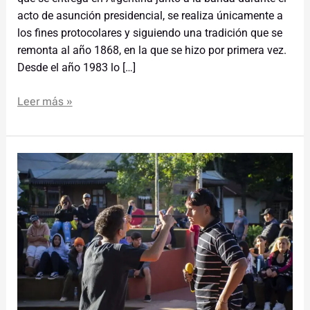
acto de asunción presidencial, se realiza únicamente a
los fines protocolares y siguiendo una tradición que se
remonta al año 1868, en la que se hizo por primera vez.
Desde el año 1983 lo […]
Leer más »
Encuentro
de
Hip
Hop
en
el
Parque