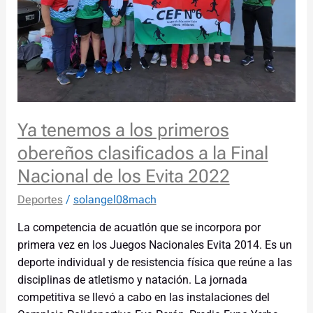
clasificados
a
la
Final
Nacional
de
los
Ya tenemos a los primeros
Evita
2022
obereños clasificados a la Final
Nacional de los Evita 2022
Deportes
/
solangel08mach
La competencia de acuatlón que se incorpora por
primera vez en los Juegos Nacionales Evita 2014. Es un
deporte individual y de resistencia física que reúne a las
disciplinas de atletismo y natación. La jornada
competitiva se llevó a cabo en las instalaciones del