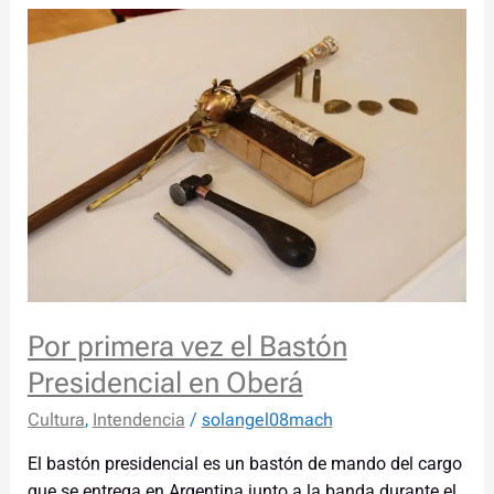
Por
primera
vez
el
Bastón
Presidencial
en
Oberá
Por primera vez el Bastón
Presidencial en Oberá
Cultura
,
Intendencia
/
solangel08mach
El bastón presidencial es un bastón de mando del cargo
que se entrega en Argentina junto a la banda durante el