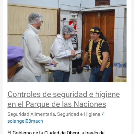
de
seguridad
e
higiene
en
el
Parque
de
las
Naciones
Controles de seguridad e higiene
en el Parque de las Naciones
Seguridad Alimentaria
,
Seguridad e Higiene
/
solangel08mach
El Gobierno de la Ciudad de Oberá, a través del