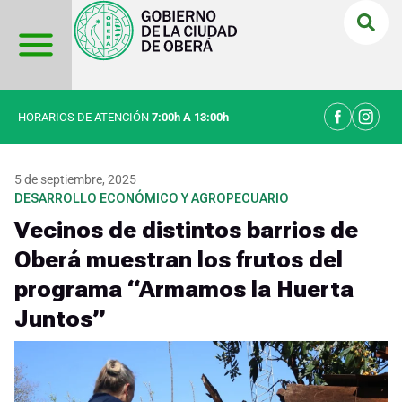
Ir
al
contenido
HORARIOS DE ATENCIÓN
7:00h A 13:00h
5 de septiembre, 2025
DESARROLLO ECONÓMICO Y AGROPECUARIO
Vecinos de distintos barrios de
Oberá muestran los frutos del
programa “Armamos la Huerta
Juntos”