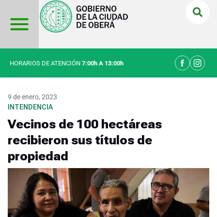
Ir
al
contenido
HORARIOS DE ATENCIÓN
7:00h A 13:00h
9 de enero, 2023
INTENDENCIA
Vecinos de 100 hectáreas
recibieron sus títulos de
propiedad