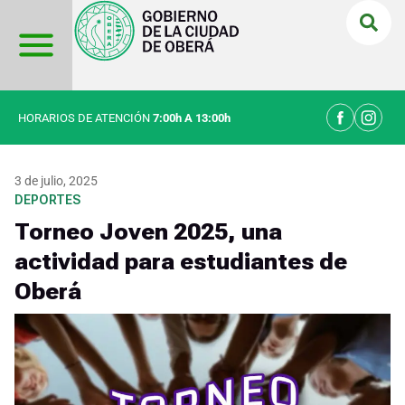
Ir
al
contenido
HORARIOS DE ATENCIÓN
7:00h A 13:00h
3 de julio, 2025
DEPORTES
Torneo Joven 2025, una
actividad para estudiantes de
Oberá