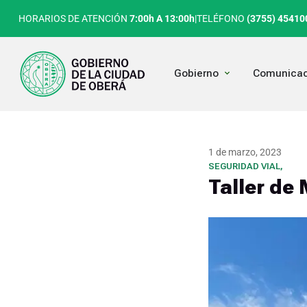
Ir
HORARIOS DE ATENCIÓN
7:00h A 13:00h
|
TELÉFONO
(3755) 45410
al
contenido
Open Gobierno
Gobierno
Comunicac
1 de marzo, 2023
SEGURIDAD VIAL
,
Taller de