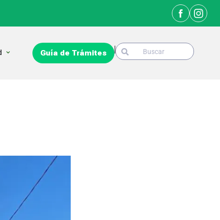
Search
Open La Ciudad
d
Guía de Trámites
Search