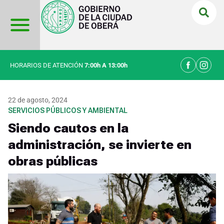
Ir
al
contenido
HORARIOS DE ATENCIÓN
7:00h A 13:00h
22 de agosto, 2024
SERVICIOS PÚBLICOS Y AMBIENTAL
Siendo cautos en la
administración, se invierte en
obras públicas