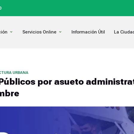
0
Open Comunicación
Open Servicios Online
ión
Servicios Online
Información Útil
La Ciuda
CTURA URBANA
Públicos por asueto administrat
mbre