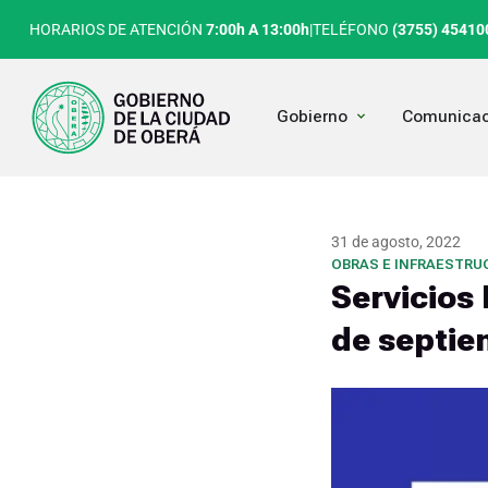
Ir
HORARIOS DE ATENCIÓN
7:00h A 13:00h
|
TELÉFONO
(3755) 45410
al
contenido
Open Gobierno
Gobierno
Comunicac
31 de agosto, 2022
OBRAS E INFRAESTRU
Servicios 
de septie