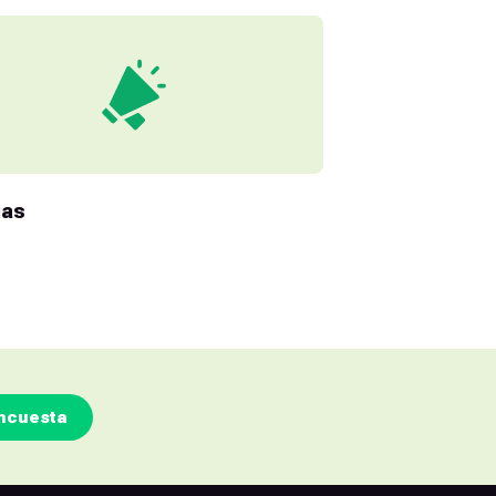
ias
ncuesta