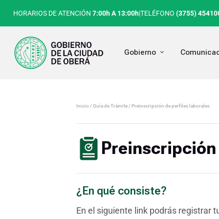
Ir
HORARIOS DE ATENCIÓN
7:00h A 13:00h
|
TELÉFONO
(3755) 45410
al
contenido
Open Gobierno
Gobierno
Comunicac
Inicio
/ Guía de Trámite
/ Preinscripción de perfiles laborales
Preinscripción 
¿En qué consiste?
En el siguiente link podrás registrar tu