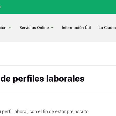
0
Open Comunicación
Open Servicios Online
ión
Servicios Online
Información Útil
La Ciuda
de perfiles laborales
 perfil laboral, con el fin de estar preinscrito