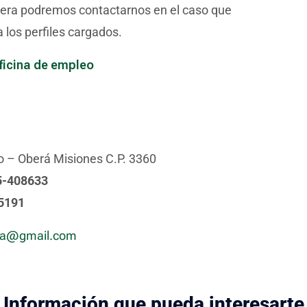
nera podremos contactarnos en el caso que
 los perfiles cargados.
oficina de empleo
o – Oberá Misiones C.P. 3360
5-408633
05191
ra@gmail.com
Información que pueda interesarte