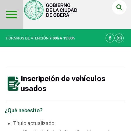
Ir
al
contenido
HORARIOS DE ATENCIÓN
7:00h A 13:00h
Inscripción de vehículos
usados
¿Qué necesito?
Título actualizado