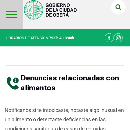
Ir
al
contenido
HORARIOS DE ATENCIÓN
7:00h A 13:00h
Denuncias relacionadas con
alimentos
Notifícanos si te intoxicaste, notaste algo inusual en
un alimento o detectaste deficiencias en las
condiciones sanitarias de casas de comidas,