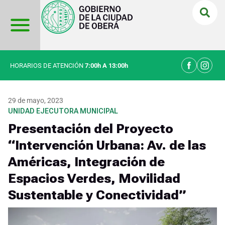
Ir
al
contenido
HORARIOS DE ATENCIÓN
7:00h A 13:00h
29 de mayo, 2023
UNIDAD EJECUTORA MUNICIPAL
Presentación del Proyecto
“Intervención Urbana: Av. de las
Américas, Integración de
Espacios Verdes, Movilidad
Sustentable y Conectividad”