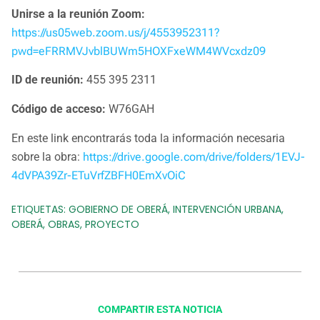
Unirse a la reunión Zoom:
https://us05web.zoom.us/j/4553952311?
pwd=eFRRMVJvblBUWm5HOXFxeWM4WVcxdz09
ID de reunión:
455 395 2311
Código de acceso:
W76GAH
En este link encontrarás toda la información necesaria
sobre la obra:
https://drive.google.com/drive/folders/1EVJ-
4dVPA39Zr-ETuVrfZBFH0EmXvOiC
ETIQUETAS:
GOBIERNO DE OBERÁ
,
INTERVENCIÓN URBANA
,
OBERÁ
,
OBRAS
,
PROYECTO
COMPARTIR ESTA NOTICIA