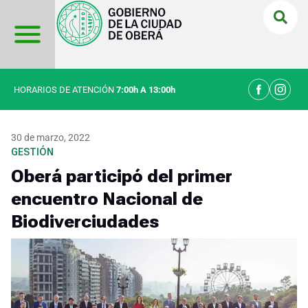
Ir
al
contenido
HORARIOS DE ATENCIÓN
7:00h A 13:00h
30 de marzo, 2022
GESTIÓN
Oberá participó del primer
encuentro Nacional de
Biodiverciudades