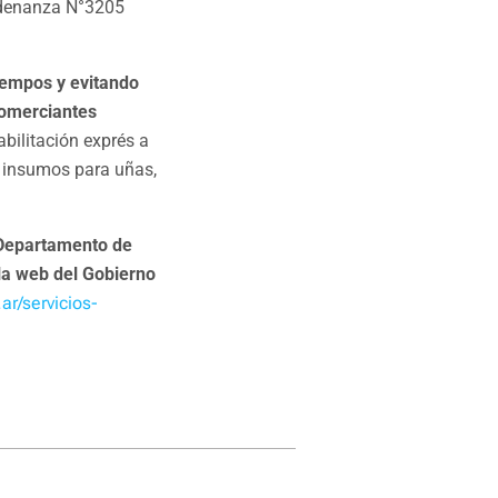
Ordenanza N°3205
tiempos y evitando
comerciantes
abilitación exprés a
, insumos para uñas,
l Departamento de
 la web del Gobierno
ar/servicios-