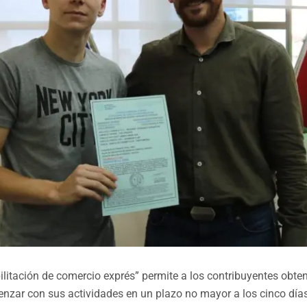
litación de comercio exprés” permite a los contribuyentes obten
nzar con sus actividades en un plazo no mayor a los cinco días