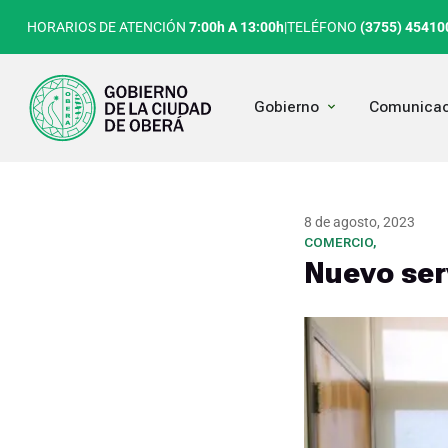
Ir
HORARIOS DE ATENCIÓN
7:00h A 13:00h
|
TELÉFONO
(3755) 45410
al
contenido
Open Gobierno
Gobierno
Comunicac
8 de agosto, 2023
COMERCIO
,
Nuevo ser