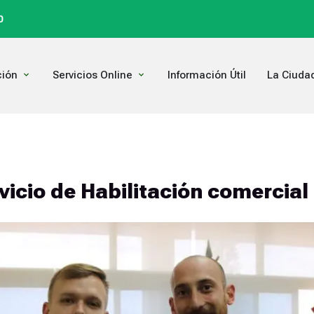
0
Open Comunicación
Open Servicios Online
ión
Servicios Online
Información Útil
La Ciuda
vicio de Habilitación comercial