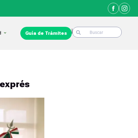
Search
Open La Ciudad
d
Guía de Trámites
Search
 exprés