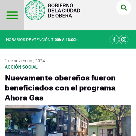
Ir
al
contenido
HORARIOS DE ATENCIÓN
7:00h A 13:00h
1 de noviembre, 2024
ACCIÓN SOCIAL
Nuevamente obereños fueron
beneficiados con el programa
Ahora Gas