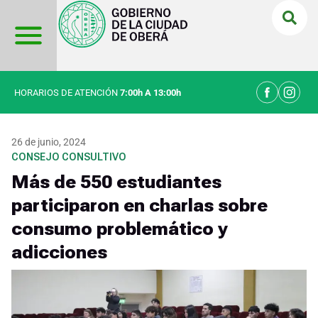
Ir
al
contenido
HORARIOS DE ATENCIÓN
7:00h A 13:00h
26 de junio, 2024
CONSEJO CONSULTIVO
Más de 550 estudiantes
participaron en charlas sobre
consumo problemático y
adicciones