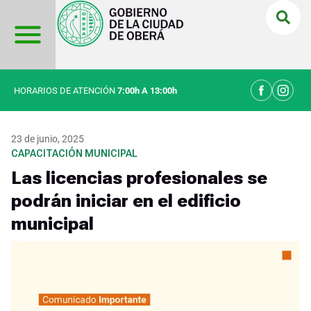
Ir
al
contenido
HORARIOS DE ATENCIÓN
7:00h A 13:00h
23 de junio, 2025
CAPACITACIÓN MUNICIPAL
Las licencias profesionales se
podrán iniciar en el edificio
municipal