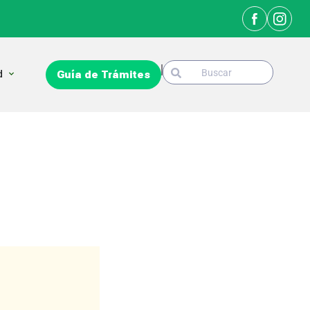
Search
Open La Ciudad
d
Guía de Trámites
Search