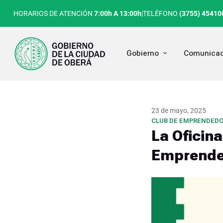
Ir
HORARIOS DE ATENCIÓN
7:00h A 13:00h
|
TELÉFONO
(3755) 45410
al
contenido
Open Gobierno
Gobierno
Comunicac
23 de mayo, 2025
CLUB DE EMPRENDED
La Oficin
Emprende