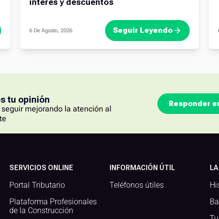
interés y descuentos
Seguir Leyendo
6 De Agosto, 2026
 tu opinión
Responder e
seguir mejorando la atención al
te
SERVICIOS ONLINE
INFORMACIÓN ÚTIL
LA
Portal Tributario
Teléfonos útiles
Hi
Plataforma Profesionales
Ba
de la Construcción
Tu