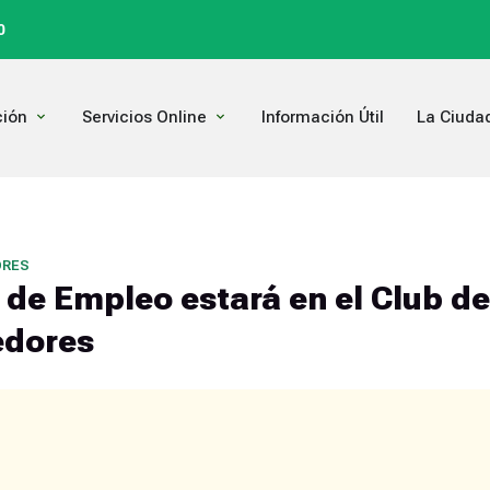
0
Open Comunicación
Open Servicios Online
ión
Servicios Online
Información Útil
La Ciuda
ORES
a de Empleo estará en el Club de
dores