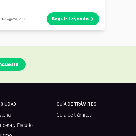
Seguir Leyendo
6 De Agosto, 2026
ncuesta
 CIUDAD
GUÍA DE TRÁMITES
storia
Guía de trámites
ndera y Escudo
rismo