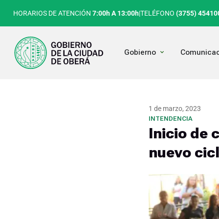
Ir
HORARIOS DE ATENCIÓN
7:00h A 13:00h
|
TELÉFONO
(3755) 45410
al
contenido
Open Gobierno
Gobierno
Comunicac
1 de marzo, 2023
INTENDENCIA
Inicio de
nuevo cic