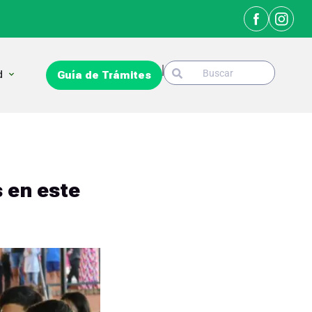
Search
Open La Ciudad
d
Guía de Trámites
Search
 en este