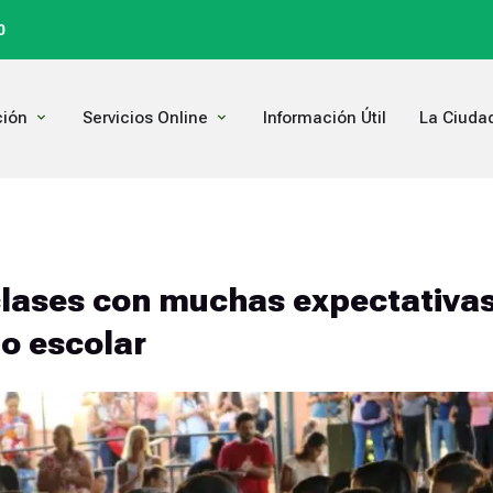
0
Open Comunicación
Open Servicios Online
ión
Servicios Online
Información Útil
La Ciuda
 clases con muchas expectativas
lo escolar