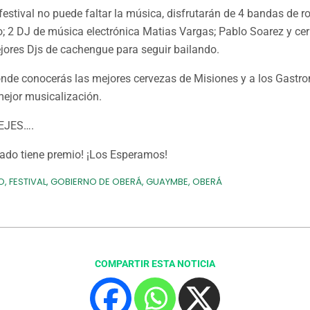
stival no puede faltar la música, disfrutarán de 4 bandas de ro
o; 2 DJ de música electrónica Matias Vargas; Pablo Soarez y ce
jores Djs de cachengue para seguir bailando.
onde conocerás las mejores cervezas de Misiones y a los Gast
mejor musicalización.
EJES….
nado tiene premio! ¡Los Esperamos!
O
,
FESTIVAL
,
GOBIERNO DE OBERÁ
,
GUAYMBE
,
OBERÁ
COMPARTIR ESTA NOTICIA