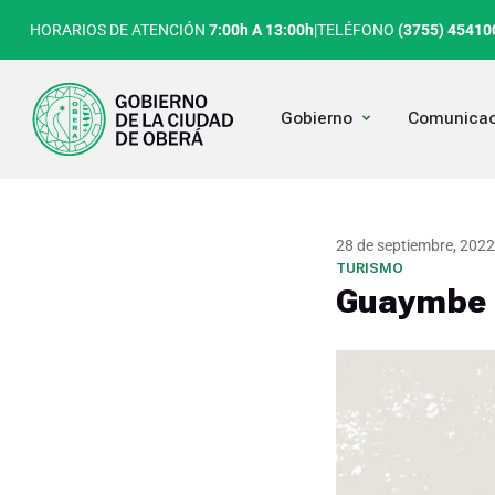
Ir
HORARIOS DE ATENCIÓN
7:00h A 13:00h
|
TELÉFONO
(3755) 45410
al
contenido
Open Gobierno
Gobierno
Comunicac
28 de septiembre, 2022
TURISMO
Guaymbe F