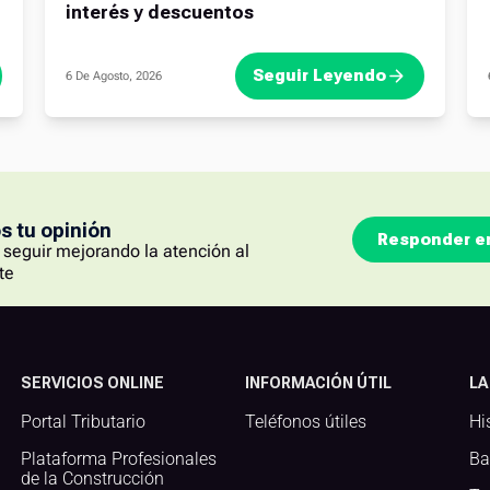
interés y descuentos
Seguir Leyendo
6 De Agosto, 2026
 tu opinión
Responder e
seguir mejorando la atención al
te
SERVICIOS ONLINE
INFORMACIÓN ÚTIL
LA
Portal Tributario
Teléfonos útiles
Hi
Plataforma Profesionales
Ba
de la Construcción