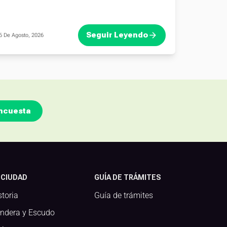
Seguir Leyendo
6 De Agosto, 2026
ncuesta
 CIUDAD
GUÍA DE TRÁMITES
storia
Guía de trámites
ndera y Escudo