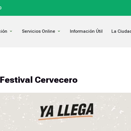
0
Open Comunicación
Open Servicios Online
ión
Servicios Online
Información Útil
La Ciuda
estival Cervecero