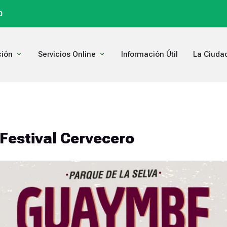
0
Open Comunicación
Open Servicios Online
ión
Servicios Online
Información Útil
La Ciuda
estival Cervecero