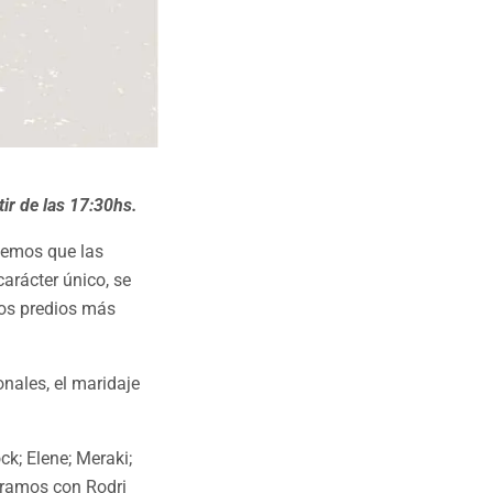
ir de las 17:30hs.
vemos que las
arácter único, se
los predios más
nales, el maridaje
ck; Elene; Meraki;
rramos con Rodri