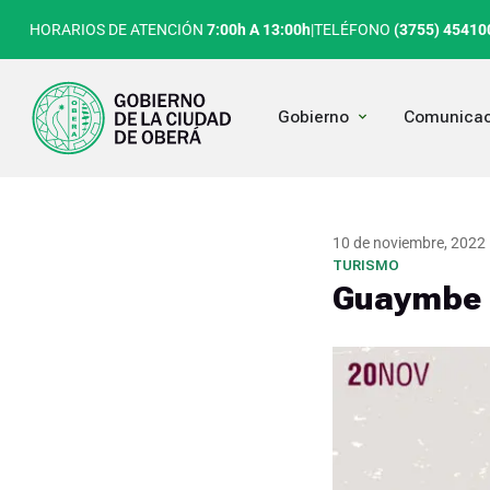
Ir
HORARIOS DE ATENCIÓN
7:00h A 13:00h
|
TELÉFONO
(3755) 45410
al
contenido
Open Gobierno
Gobierno
Comunicac
10 de noviembre, 2022
TURISMO
Guaymbe F