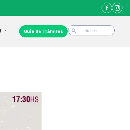
Search
Open La Ciudad
d
Guía de Trámites
Search