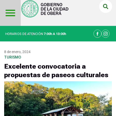
Ir
al
contenido
HORARIOS DE ATENCIÓN
7:00h A 13:00h
8 de enero, 2024
TURISMO
Excelente convocatoria a
propuestas de paseos culturales