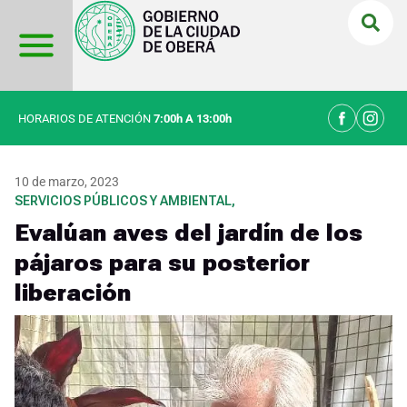
Ir
al
contenido
HORARIOS DE ATENCIÓN
7:00h A 13:00h
10 de marzo, 2023
SERVICIOS PÚBLICOS Y AMBIENTAL
,
Evalúan aves del jardín de los
pájaros para su posterior
liberación