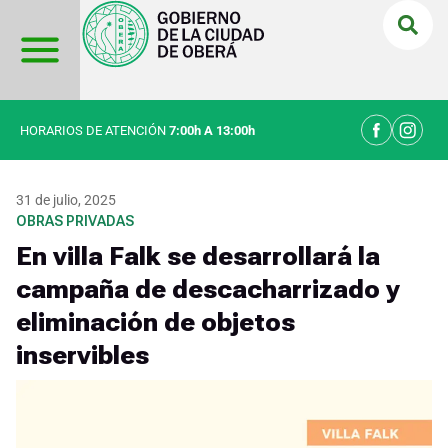
Ir
al
contenido
HORARIOS DE ATENCIÓN
7:00h A 13:00h
31 de julio, 2025
OBRAS PRIVADAS
En villa Falk se desarrollará la
campaña de descacharrizado y
eliminación de objetos
inservibles