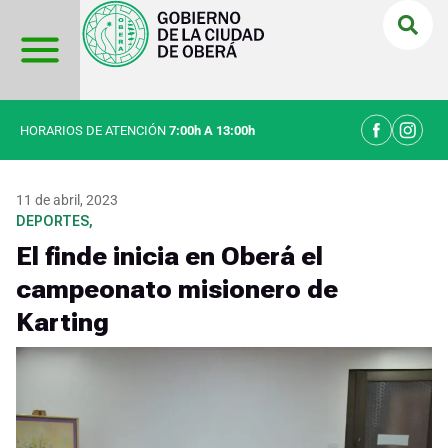
Ir
al
contenido
HORARIOS DE ATENCIÓN
7:00h A 13:00h
11 de abril, 2023
DEPORTES
,
El finde inicia en Oberá el
campeonato misionero de
Karting