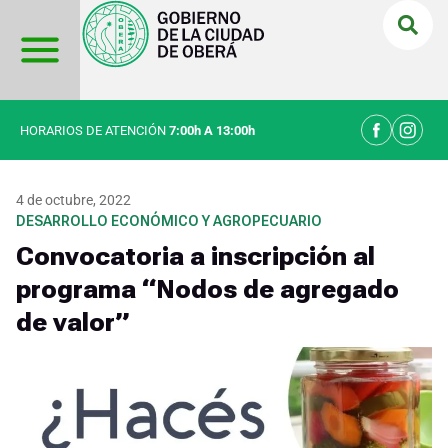
Ir
al
contenido
HORARIOS DE ATENCIÓN
7:00h A 13:00h
4 de octubre, 2022
DESARROLLO ECONÓMICO Y AGROPECUARIO
Convocatoria a inscripción al
programa “Nodos de agregado
de valor”