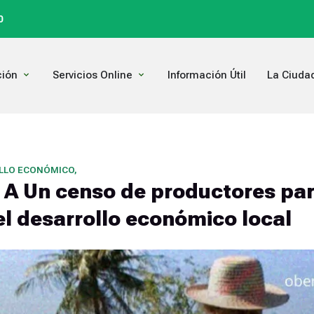
0
Open Comunicación
Open Servicios Online
ión
Servicios Online
Información Útil
La Ciuda
OLLO ECONÓMICO
,
A Un censo de productores pa
el desarrollo económico local