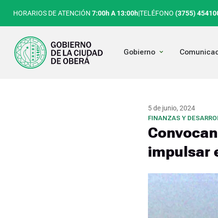
Ir
HORARIOS DE ATENCIÓN
7:00h A 13:00h
|
TELÉFONO
(3755) 45410
al
contenido
Open Gobierno
Gobierno
Comunicac
5 de junio, 2024
FINANZAS Y DESARR
Convocan 
impulsar 