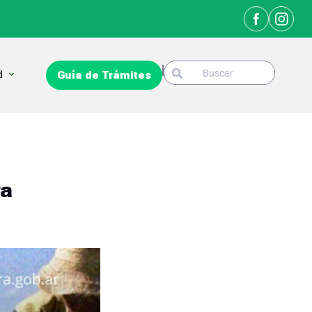
Search
Open La Ciudad
d
Guía de Trámites
Search
ra