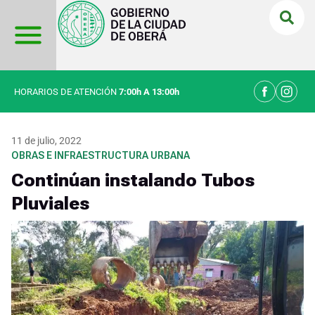
Ir
al
contenido
HORARIOS DE ATENCIÓN
7:00h A 13:00h
11 de julio, 2022
OBRAS E INFRAESTRUCTURA URBANA
Continúan instalando Tubos
Pluviales