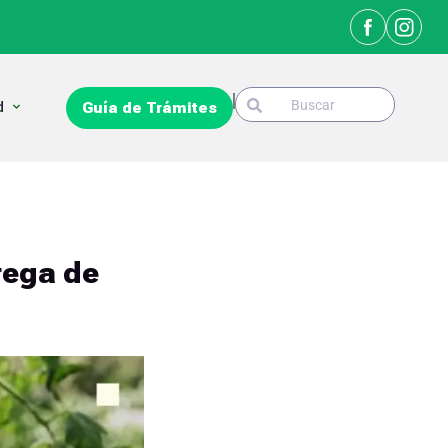
Search
Open La Ciudad
d
Guía de Trámites
Search
rega de