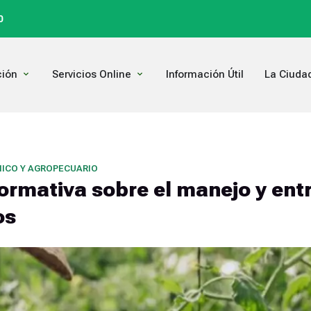
0
Open Comunicación
Open Servicios Online
ión
Servicios Online
Información Útil
La Ciuda
ICO Y AGROPECUARIO
formativa sobre el manejo y ent
os