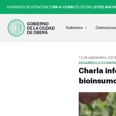
Ir
HORARIOS DE ATENCIÓN
7:00h A 13:00h
|
TELÉFONO
(3755) 45410
al
contenido
Open Gobierno
Gobierno
Comunicac
12 de septiembre, 2024
DESARROLLO ECONÓM
Charla in
bioinsum