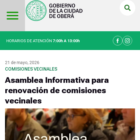
Ir
al
contenido
HORARIOS DE ATENCIÓN
7:00h A 13:00h
21 de mayo, 2026
COMISIONES VECINALES
Asamblea Informativa para
renovación de comisiones
vecinales