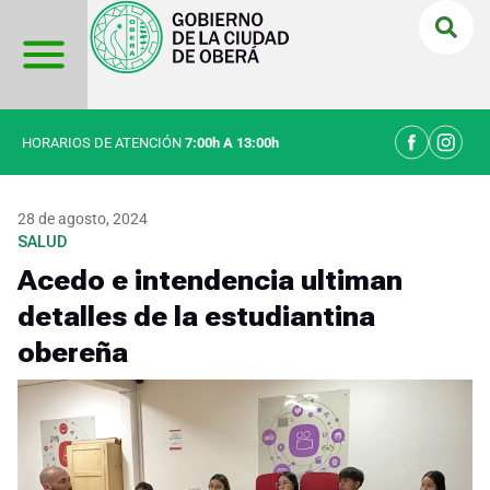
Ir
al
contenido
HORARIOS DE ATENCIÓN
7:00h A 13:00h
28 de agosto, 2024
SALUD
Acedo e intendencia ultiman
detalles de la estudiantina
obereña