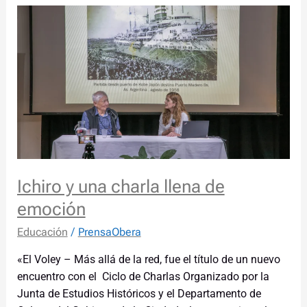
Ichiro
y
una
charla
llena
de
emoción
Ichiro y una charla llena de
emoción
Educación
/
PrensaObera
«El Voley – Más allá de la red, fue el título de un nuevo
encuentro con el Ciclo de Charlas Organizado por la
Junta de Estudios Históricos y el Departamento de