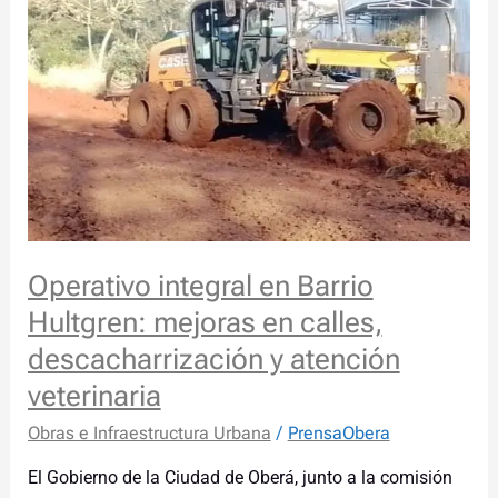
en
Barrio
Hultgren:
mejoras
en
calles,
descacharrización
y
atención
veterinaria
Operativo integral en Barrio
Hultgren: mejoras en calles,
descacharrización y atención
veterinaria
Obras e Infraestructura Urbana
/
PrensaObera
El Gobierno de la Ciudad de Oberá, junto a la comisión