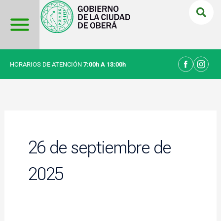
Ir
al
contenido
HORARIOS DE ATENCIÓN
7:00h A 13:00h
26 de septiembre de
2025