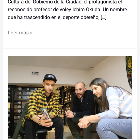
Cultura del Gobierno de la Ciudad, el protagonista el
reconocido profesor de vóley Ichiro Okuda. Un nombre
que ha trascendido en el deporte obereño, […]
Leer más »
Pipa:
un
local
de
ropa
que
contagia
buena
onda
en
Oberá